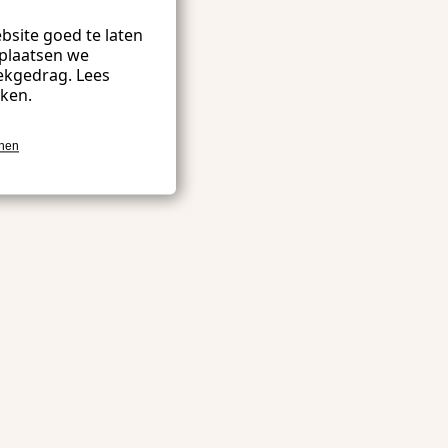
site goed te laten
plaatsen we
ekgedrag. Lees
kken.
onen