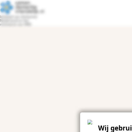
Terug naar samendementievriendelijk.nl
Initiatief van Alzheimer
Nederland en het
ministerie van VWS
Wij gebru