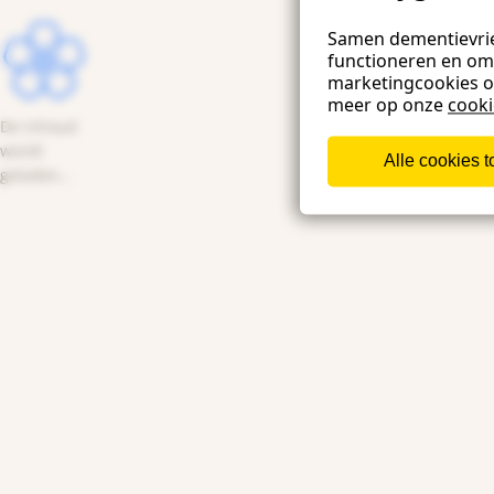
Samen dementievrie
functioneren en om
marketingcookies 
meer op onze
cook
De inhoud
wordt
Alle cookies 
geladen...