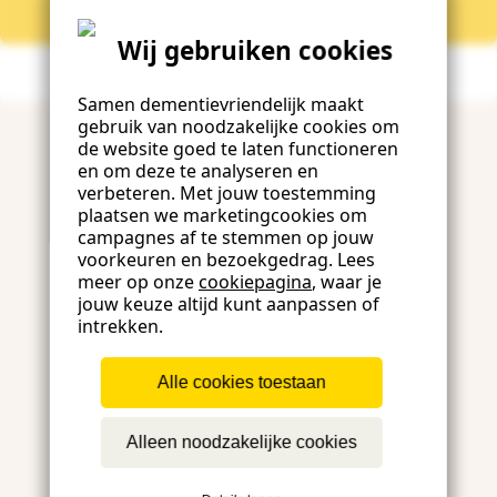
Volg de training
Wij gebruiken cookies
Meer info over dementievriendelijk wonen
Samen dementievriendelijk maakt
gebruik van noodzakelijke cookies om
de website goed te laten functioneren
en om deze te analyseren en
verbeteren. Met jouw toestemming
plaatsen we marketingcookies om
campagnes af te stemmen op jouw
voorkeuren en bezoekgedrag. Lees
meer op onze
cookiepagina
, waar je
jouw keuze altijd kunt aanpassen of
intrekken.
Alle cookies toestaan
Alleen noodzakelijke cookies