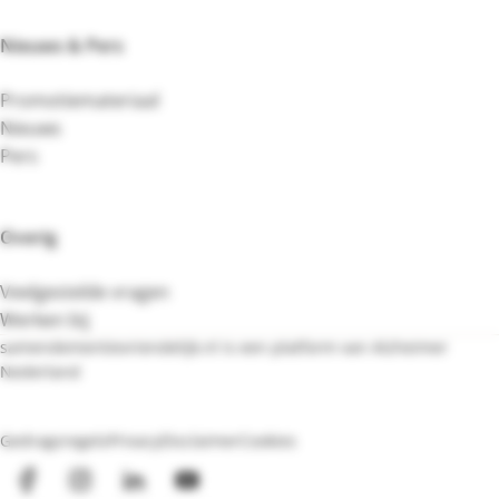
Nieuws & Pers
Promotiemateriaal
Nieuws
Pers
Overig
Veelgestelde vragen
Werken bij
samendementievriendelijk.nl is een platform van Alzheimer
Nederland
Bezoek de website van Alzheimer Nederland
Gedragsregels
Privacy
Disclaimer
Cookies
Facebook
Instagram
LinkedIn
YouTube