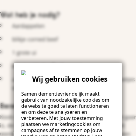
Wat heb je nodig?
Aardappelen
blikje corned beef
1 grote ui
een teentje knoflook
Wij gebruiken cookies
als garnering een gekookt eitje, zure bommetjes
en eventueel nog geraspte bietjes
Samen dementievriendelijk maakt
gebruik van noodzakelijke cookies om
Bereiding:
de website goed te laten functioneren
en om deze te analyseren en
Kook de aardappelen en ui samen. Voeg, als het gaar
verbeteren. Met jouw toestemming
plaatsen we marketingcookies om
is, de corned beef toe. Stamp het geheel met het
campagnes af te stemmen op jouw
teentje knoflook er doorheen. Garneer het met een