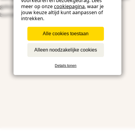
voorkeuren en bezoekgedrag. Lees
gekookt eitje en koude, geraspte bietjes en zure
meer op onze
cookiepagina
, waar je
jouw keuze altijd kunt aanpassen of
bommetjes.
intrekken.
Alle cookies toestaan
Alleen noodzakelijke cookies
Details tonen