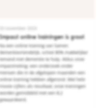
03 november 2023
Impact online trainingen is groot
Na een online training van Samen
dementievriendelijk, schiet 80% makkelijker
iemand met dementie te hulp. Aldus onze
impactmeting: een onderzoek onder
mensen die in de afgelopen maanden een
online training hebben afgerond. Met hele
mooie cijfers als resultaat; onze trainingen
worden gemiddeld met een 8,2
gewaardeerd.