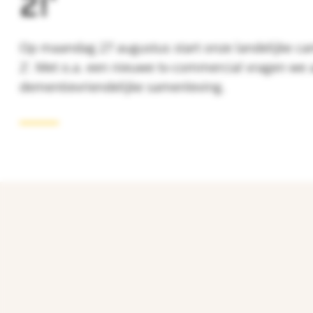
2!'
Op maandag 27 augustus start onze landelijke ca
2’. Met o.a. een nieuwe tv-commercial vragen we
dementievriendelijke samenleving.