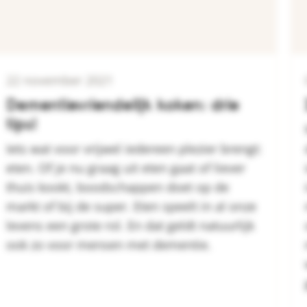
22 november 2021
Dementievriendelijk koken: drie
tips!
Iets wat voor vrijwel iedereen plezier brengt:
eten. Of je nu graag uit eten gaat of liever
thuis kookt, boodschappen doet op de
markt of bij de super. Eten speelt in al onze
levens een grote rol. En dat geldt natuurlijk
ook zo voor mensen met dementie.