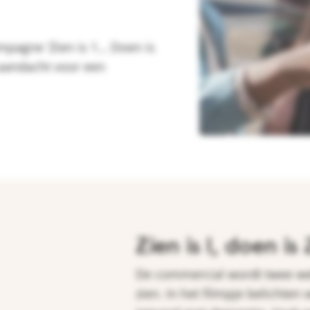
mpagne ‘Zien is 1… Doen is
 aandacht voor een
Zien is 1, doen is 
De commercial wordt twee wek
zien. In het filmpje belichten