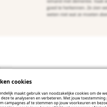
iemand met dementie. Vaak w
goed te herkennen. Ze zien we
weten niet wat ze moeten
doe
. We testen tijdens een
iken cookies
hoeveel de
omgaan met mensen met
ndelijk maakt gebruik van noodzakelijke cookies om de web
 deze te analyseren en verbeteren. Met jouw toestemming 
n Samen
om campagnes af te stemmen op jouw voorkeuren en bezo
bij voorbijgangers. De