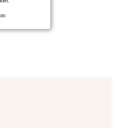
kken.
onen