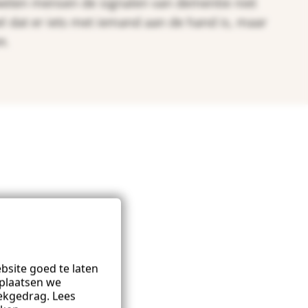
eten mensen de signalen van dementie niet
l dat er iets met iemand aan de hand is, maar
n
.
site goed te laten
plaatsen we
ekgedrag. Lees