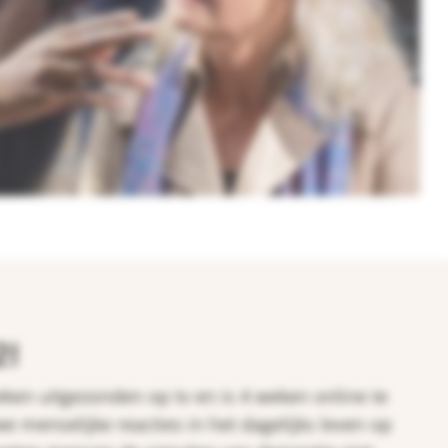
2!
en uitgezonden op tv en is 4 weken online te
 we menselijke reacties in het dagelijks leven op