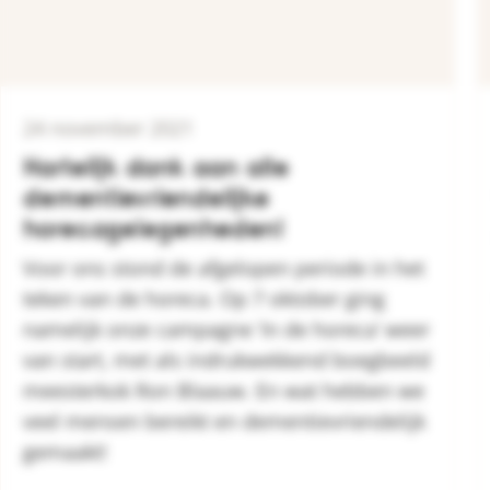
24 november 2021
Hartelijk dank aan alle
dementievriendelijke
horecagelegenheden!
Voor ons stond de afgelopen periode in het
teken van de horeca. Op 7 oktober ging
namelijk onze campagne ‘In de horeca’ weer
van start, met als indrukwekkend boegbeeld
meesterkok Ron Blaauw. En wat hebben we
veel mensen bereikt en dementievriendelijk
gemaakt!