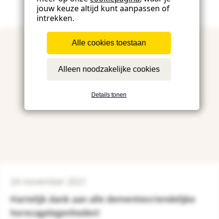
jouw keuze altijd kunt aanpassen of
intrekken.
Alle cookies toestaan
Alleen noodzakelijke cookies
Details tonen
24 november 2021
Hartelijk dank aan alle dementievriendelijke
horecagelegenheden!