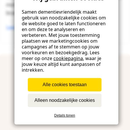
met thuiszorgorganisatie Tzorg de
Samen dementievriendelijk maakt
branchetraining 'In de thuiszorg'.
gebruik van noodzakelijke cookies om
de website goed te laten functioneren
Lees het bericht
en om deze te analyseren en
verbeteren. Met jouw toestemming
plaatsen we marketingcookies om
campagnes af te stemmen op jouw
voorkeuren en bezoekgedrag. Lees
meer op onze
cookiepagina
, waar je
jouw keuze altijd kunt aanpassen of
intrekken.
Alle cookies toestaan
Alleen noodzakelijke cookies
Details tonen