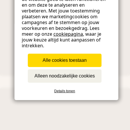
en om deze te analyseren en
verbeteren. Met jouw toestemming
plaatsen we marketingcookies om
campagnes af te stemmen op jouw
voorkeuren en bezoekgedrag. Lees
meer op onze
cookiepagina
, waar je
jouw keuze altijd kunt aanpassen of
intrekken.
Alle cookies toestaan
Alleen noodzakelijke cookies
Details tonen