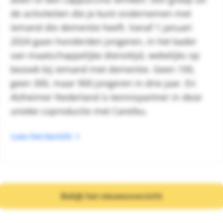
de activiteiten die je kunt ondernemen met
iemand die dementie heeft. Vanaf 1 januari
2024 gaan honderden jongeren, in het kader
van maatschappelijke diensttijd, wekelijks op
bezoek bij iemand met dementie. Geen 100,
geen 300, maar 900 jongeren in drie jaar. En
Alzheimer Nederland is kennispartner in deze
unieke coproductie met Careibu.
Lees het bericht
Bekijk het nieuwsoverzicht