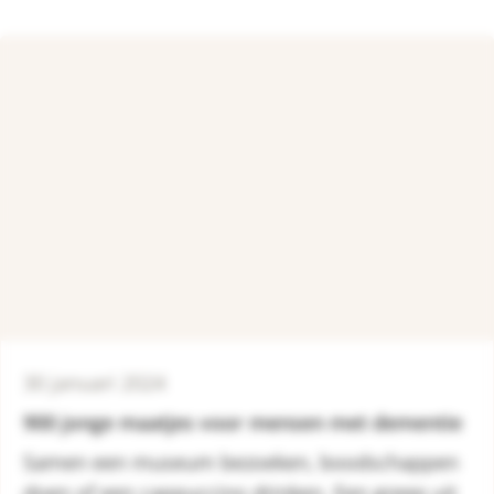
30 januari 2024
900 jonge maatjes voor mensen met dementie
Samen een museum bezoeken, boodschappen
doen of een cappuccino drinken. Een greep uit