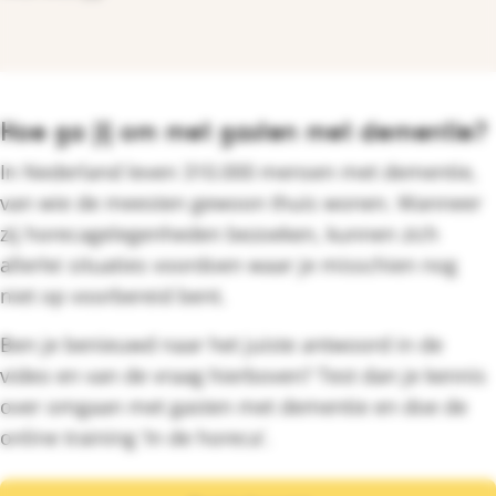
Hoe ga jij om met gasten met dementie?
In Nederland leven 310.000 mensen met dementie,
van wie de meesten gewoon thuis wonen. Wanneer
zij horecagelegenheden bezoeken, kunnen zich
allerlei situaties voordoen waar je misschien nog
niet op voorbereid bent.
Ben je benieuwd naar het juiste antwoord in de
video en van de vraag hierboven? Test dan je kennis
over omgaan met gasten met dementie en doe de
online training ‘In de horeca’.