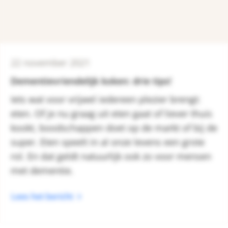
22 november 2021
Dementievriendelijk koken: drie tips!
Iets wat voor vrijwel iedereen plezier brengt:
eten. Of je nu graag uit eten gaat of liever thuis
kookt, boodschappen doet op de markt of bij de
super. Eten speelt in al onze levens een grote
rol. En dat geldt natuurlijk ook zo voor mensen
met dementie.
Lees het bericht