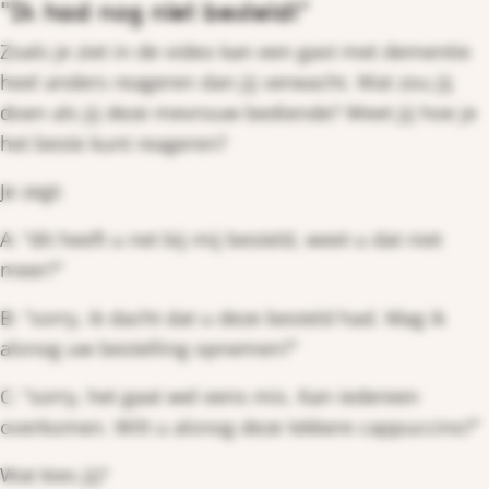
"Ik had nog niet besteld!"
Zoals je ziet in de video kan een gast met dementie
heel anders reageren dan jij verwacht. Wat zou jij
doen als jij deze mevrouw bediende? Weet jij hoe je
het beste kunt reageren?
Je zegt:
A: “dit heeft u net bij mij besteld, weet u dat niet
meer?”
B: “sorry, ik dacht dat u deze besteld had. Mag ik
alsnog uw bestelling opnemen?”
C: “sorry, het gaat wel eens mis. Kan iedereen
overkomen. Wilt u alsnog deze lekkere cappuccino?”
Wat kies jij?