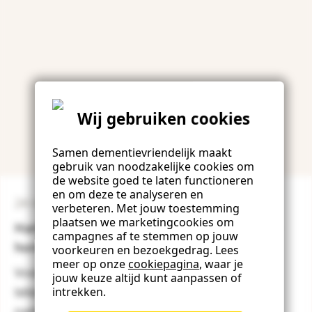
Wij gebruiken cookies
Samen dementievriendelijk maakt
gebruik van noodzakelijke cookies om
de website goed te laten functioneren
en om deze te analyseren en
24 november 2021
verbeteren. Met jouw toestemming
plaatsen we marketingcookies om
Hartelijk dank aan alle dementievriendelijke
campagnes af te stemmen op jouw
horecagelegenheden!
voorkeuren en bezoekgedrag. Lees
meer op onze
cookiepagina
, waar je
Voor ons stond de afgelopen periode in het
jouw keuze altijd kunt aanpassen of
teken van de horeca. Op 7 oktober ging
intrekken.
namelijk onze campagne ‘In de horeca’ weer