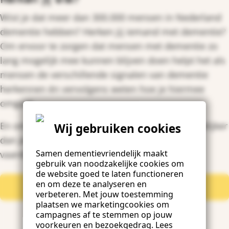
Wist je dat meer dan 300.000 mensen in Nederland
dementie hebben? Herken jij iemand met dementie?
Om ervoor te zorgen dat mensen met dementie zo
lang mogelijk mee kunnen blijven doen helpt het als
mensen de verschillende signalen van dementie
herkennen én vervolgens weten hoe je hiermee
omgaat.
En omgaan met iemand met dementie is makkelijker
Wij gebruiken cookies
dan je denkt. Mits je de juiste kennis en
Samen dementievriendelijk maakt
vaardigheden hebt.
gebruik van noodzakelijke cookies om
de website goed te laten functioneren
en om deze te analyseren en
Doe de training
verbeteren. Met jouw toestemming
plaatsen we marketingcookies om
campagnes af te stemmen op jouw
voorkeuren en bezoekgedrag. Lees