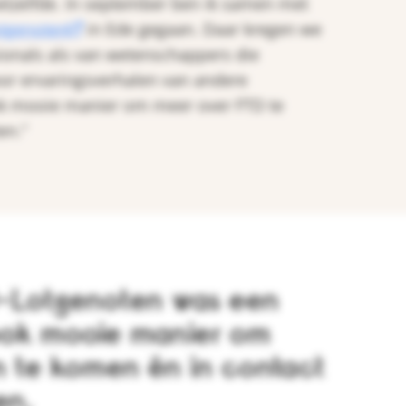
etzelfde. In september ben ik samen met
tgenoten
in Ede gegaan. Daar kregen we
sionals als van wetenschappers die
oor ervaringsverhalen van andere
ok mooie manier om meer over FTD te
en.”
-Lotgenoten was een
ook mooie manier om
 te komen én in contact
en.