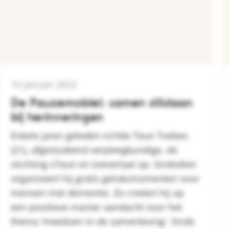
10 januari 2022
De Pauzemobiel: samen stilstaan
bij herinneringen
Enkele jaren geleden richtte Teun Toebes
(21), afgestudeerd verpleegkundige, de
stichting sTeun en toeverlaat op. Sindsdien
organiseert hij gratis geluksmomenten voor
mensen met dementie. Zo creëert hij op
een positieve manier aandacht voor het
thema ‘meedoen in de samenleving’. Sinds