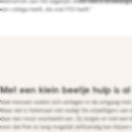
deelnemen aan het dagelijks leven. Dat is zó belangrij
een collega heeft, die ook FTD heeft.”
Met een klein beetje hulp is al
Veel mensen voelen zich verlegen in de omgang me
Maar dat is helemaal niet nodig! De vrijwilligers van 
daar een mooi voorbeeld van. Zij zorgen er met een k
voor dat Piet zo lang mogelijk zelfstandig kan blijv