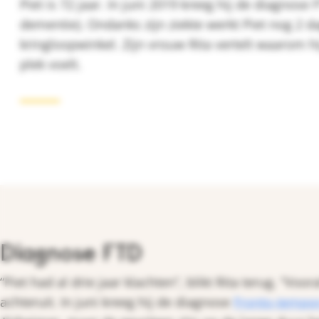
Piet is 72 jaar. In juni 2019 kreeg hij de diagnose
dementie). Ondanks zijn ziekte werkt Piet nog 2 d
kringloopwinkel. Zijn vrouw Rita vertelt waarom hi
plek voelt.
Diagnose FTD
“Piet had al drie jaar klachten”, blikt Rita terug. “Vo
achteruit. In juni kreeg hij de diagnose
Fronto-tempor