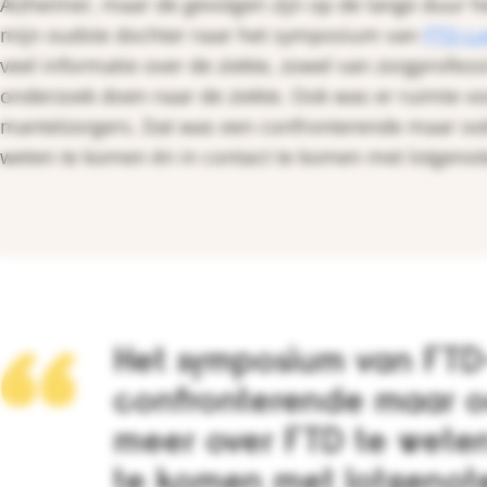
Alzheimer, maar de gevolgen zijn op de lange duur h
mijn oudste dochter naar het symposium van
FTD-Lo
veel informatie over de ziekte, zowel van zorgprofes
onderzoek doen naar de ziekte. Ook was er ruimte v
mantelzorgers. Dat was een confronterende maar o
weten te komen én in contact te komen met lotgenot
Het symposium van FTD
confronterende maar 
meer over FTD te weten
te komen met lotgenot