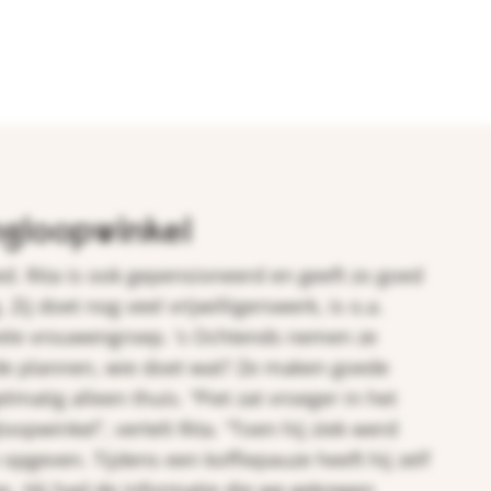
ngloopwinkel
d. Rita is ook gepensioneerd en geeft zo goed
Zij doet nog veel vrijwilligerswerk, is o.a.
urele vrouwengroep. ’s Ochtends nemen ze
de plannen, wie doet wat? Ze maken goede
lmatig alleen thuis. “Piet zat vroeger in het
oopwinkel”, vertelt Rita. “Toen hij ziek werd
 opgeven. Tijdens een koffiepauze heeft hij zelf
s. Hij had de informatie die we gekregen