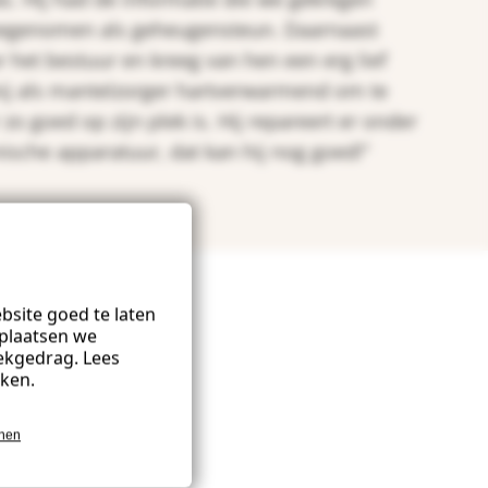
egenomen als geheugensteun. Daarnaast
r het bestuur en kreeg van hen een erg lief
mij als mantelzorger hartverwarmend om te
zo goed op zijn plek is. Hij repareert er onder
nische apparatuur, dat kan hij nog goed!”
site goed te laten
plaatsen we
ekgedrag. Lees
kken.
onen