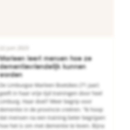
22 juni 2023
Marleen leert mensen hoe ze
dementievriendelijk kunnen
worden
De Limburgse Marleen Boetzkes (71 jaar)
geeft in haar vrije tijd trainingen door heel
Limburg. Haar doel? Meer begrip voor
dementie in de provincie creëren. “Ik hoop
dat mensen na een training beter begrijpen
hoe het is om met dementie te leven. Bijna