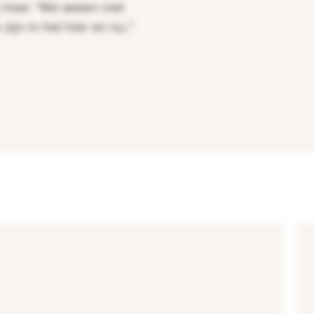
j mee: "We weten niet
ijn in het hier en nu."