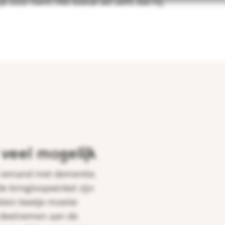
k voor hem! Het toeval wil zelfs dat hij
 veel mogelijk
t iemand met dementie.
de kringloopwinkel zijn
lein beetje moeite
en deelnemen aan de