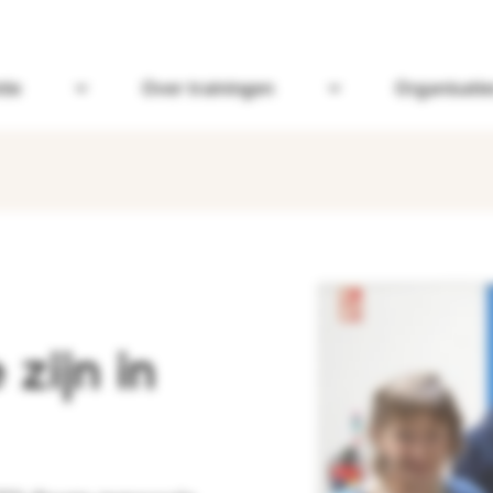
tie
Over trainingen
Organisatie
Open Omgaan met dementie
Open Over trainin
 zijn in