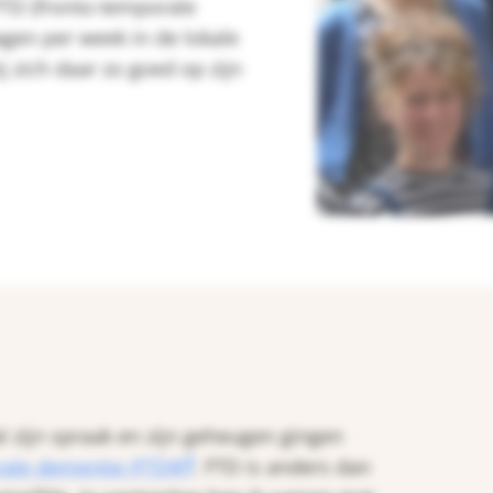
 FTD (fronto-temporale
agen per week in de lokale
j zich daar zo goed op zijn
oral zijn spraak en zijn geheugen gingen
ale dementie (FTD)
. FTD is anders dan