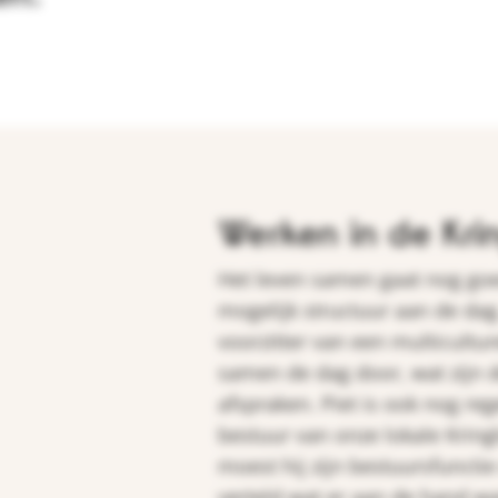
Werken in de Kri
Het leven samen gaat nog goe
mogelijk structuur aan de dag. 
voorzitter van een multicult
samen de dag door, wat zijn 
afspraken. Piet is ook nog rege
bestuur van onze lokale Kringl
moest hij zijn bestuursfunctie
verteld wat er aan de hand wa