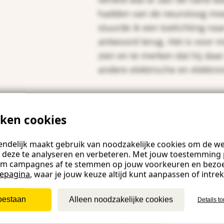
hadden van de neuroloog me
stuurde ik een toelichting naa
antwoord terug. Het is voor 
zien en te merken dat hij daar 
andere elektrische en elektro
iken cookies
ndelijk maakt gebruik van noodzakelijke cookies om de web
 deze te analyseren en verbeteren. Met jouw toestemming 
om campagnes af te stemmen op jouw voorkeuren en bezo
iepagina
, waar je jouw keuze altijd kunt aanpassen of intre
rs) zijn natuurlijk niet opgeleid om
les om hem ‘aan boord’ te houden”, zegt
toestaan
Alleen noodzakelijke cookies
Details t
 en thuis daar en kan hij nog gewoon