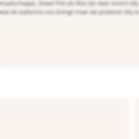
maatschappij. Zowel Piet als Rita zijn daar enorm bli
wat de toekomst ons brengt maar we proberen blij te z