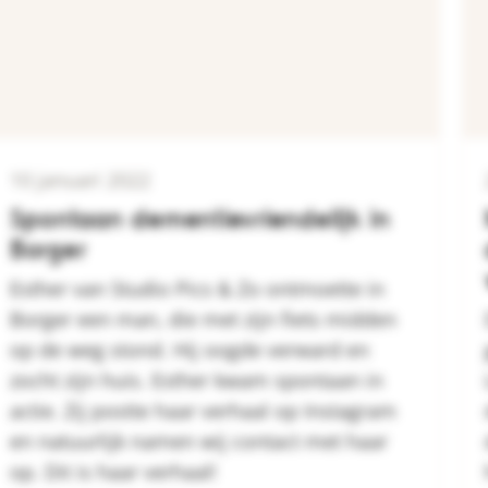
10 januari 2022
Spontaan dementievriendelijk in
Borger
Esther van Studio Pics & Zo ontmoette in
Borger een man, die met zijn fiets midden
op de weg stond. Hij oogde verward en
zocht zijn huis. Esther kwam spontaan in
actie. Zij postte haar verhaal op Instagram
en natuurlijk namen wij contact met haar
op. Dit is haar verhaal!