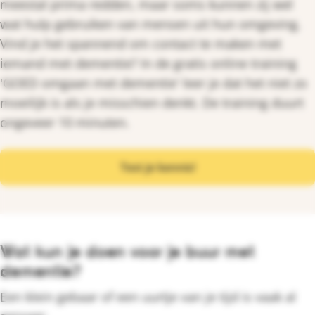
meestal prima redden, maar soms kunnen zij wel
wat hulp gebruiken van mensen uit hun omgeving.
Vind je het spannend om contact te maken met
iemand met dementie? In de gratis online training
'GOED omgaan met dementie' leer je dat het niet zo
moeilijk is als je misschien denkt. De training duurt
ongeveer 10 minuten.
Test je kennis!
Wat kun je doen voor je buur met
dementie?
Een klein gebaar of een uurtje van je tijd is vaak al