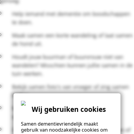
genoeg:
Help iemand met dementie om boodschappen
te doen.
Maak samen een korte wandeling of laat samen
de hond uit.
Houdt jouw buurman of buurvrouw niet van
wandelen? Misschien kunnen jullie samen in de
tuin werken.
Bekijk samen foto's van vroeger of zing samen
liedjes.
Wij gebruiken cookies
Neem iemand met dementie mee naar de
sportvereniging of het buurthuis.
Samen dementievriendelijk maakt
Drink eens een kopje koffie bij een buurman of
gebruik van noodzakelijke cookies om