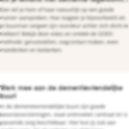
Dan wil je hem of haar natuurlijk op een goede
manier aanspreken. Hoe reageer je bijvoorbeeld als
je buurman vergeet zijn voordeur achter zich dicht te
trekken? Bekijk deze video en ontdek de GOED-
methode: geruststellen, oogcontact maken, even
meedenken en bedanken.
Werk mee aan de dementievriendelijke
buurt
In de dementievriendelijke buurt zijn goede
(woon)voorzieningen, staat ontmoeten centraal en is
passende zorg beschikbaar. Hier kun jij ook aan