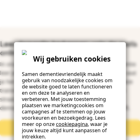
Leer dementie herkennen: volg de gratis
online training!
Wij gebruiken cookies
In onze gratis training GOED omgaan met dementie
leer je hoe je iemand met dementie herkent. En wat
Samen dementievriendelijk maakt
gebruik van noodzakelijke cookies om
je het beste kunt doen om iemand te helpen. Deze
de website goed te laten functioneren
training is voor iedereen. Want iedereen kan op
en om deze te analyseren en
straat, in de buurt of in het café iemand met
verbeteren. Met jouw toestemming
plaatsen we marketingcookies om
dementie tegenkomen die jouw hulp nodig heeft.
campagnes af te stemmen op jouw
voorkeuren en bezoekgedrag. Lees
meer op onze
cookiepagina
, waar je
Bekijk het trainingsaanbod
jouw keuze altijd kunt aanpassen of
intrekken.