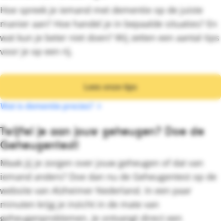
Hoe spreek je iemand met dementie op de juiste
manier aan? Hoe handel je in bepaalde situaties? En
wat kun je beter niet doen? Wij zetten een aantal tips
voor je op een rij.
Lees onze tips
Wat is dementie precies?
Twijfel je aan jouw geheugen? Doe de
Geheugentest!
Maak jij je zorgen over jouw geheugen of dat van
iemand anders? Doe dan nu de Geheugentest op de
website van Alzheimer Nederland. In een paar
minuten krijg je inzicht in de mate van
geheugenproblemen. Je ontvangt direct een