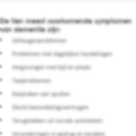
De tien meest voorkomende symptomen
van dementie zijn:
Geheugenproblemen
Problemen met dagelijkse handelingen
Vergissingen met tijd en plaats
Taalproblemen
Kwijtraken van spullen
Slecht beoordelingsvermogen
Terugtrekken uit sociale activiteiten
Veranderingen in gedrag en karakter