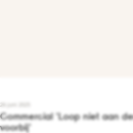
26 juni 2025
Commercial 'Loop niet aan d
voorbij'