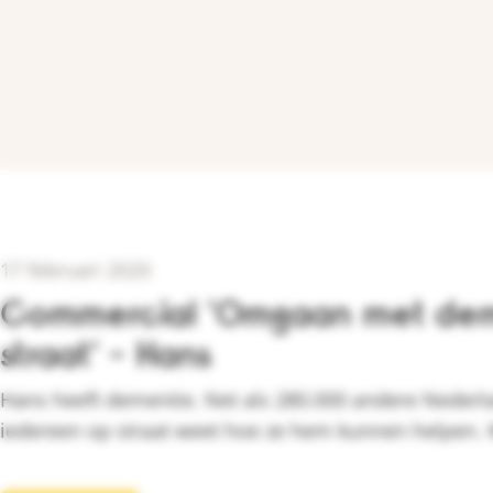
17 februari 2020
Commercial 'Omgaan met dem
straat' - Hans
Hans heeft dementie. Net als 280.000 andere Nederl
iedereen op straat weet hoe ze hem kunnen helpen. W