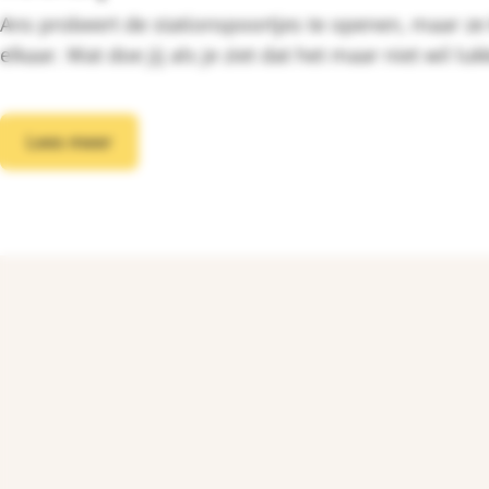
Ans probeert de stationspoortjes te openen, maar ze k
elkaar. Wat doe jij als je ziet dat het maar niet wil lu
Lees meer