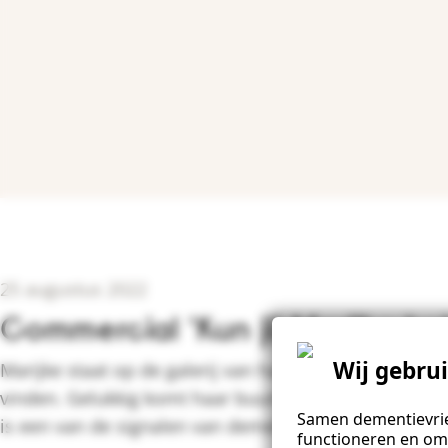
25 augustus 2022
Commercial 'Kun jij Marijke he
Wij gebru
Marijke staat op de galerij van haar flat en weet haar
vinden. Gelukkig komt haar buurman er net aan. Vergi
Samen dementievrie
is een van de signalen van dementie. Weet jij hoe j
functioneren en om