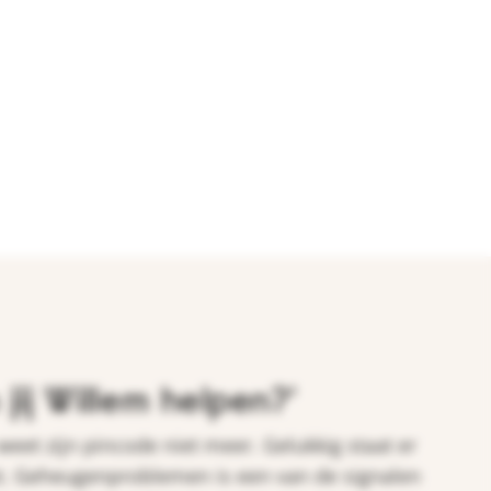
jij Willem helpen?'
weet zijn pincode niet meer. Gelukkig staat er
pt. Geheugenproblemen is een van de signalen