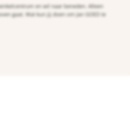
t winkelcentrum en wil naar beneden. Alleen
 boven gaat. Wat kun jij doen om Jan GOED te