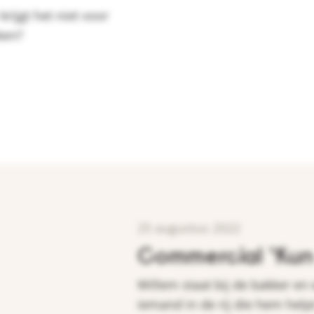
rijgt het niet voor
kken?
25 augustus 2022
Commercial ‘Kun 
Willem staat bij de bakker en 
iemand in de rij die hem hel