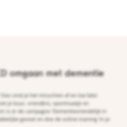
D omgaan met dementie
Dan vind je het misschien af en toe bést
et je buur, vriend(in), sportmaatje en
om is er de campagne 'Dementievriendelijk in
kelijke gevoel en doe de online training ‘In je