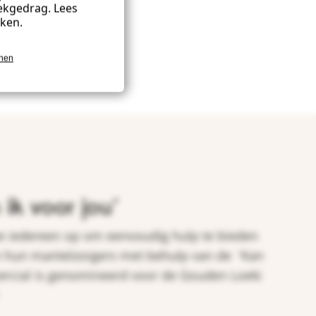
ekgedrag. Lees
kken.
onen
ik voor jou'
e iedereen op om eenvoudig hulp te bieden
hun mantelzorgers met behulp van de 'Kan
mercial is genomineerd voor de Gouden Loeki
!