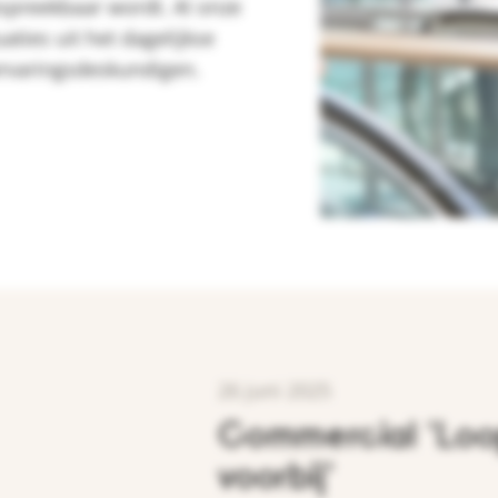
spreekbaar wordt. Al onze
ties uit het dagelijkse
rvaringsdeskundigen.
26 juni 2025
Commercial 'Loo
voorbij'