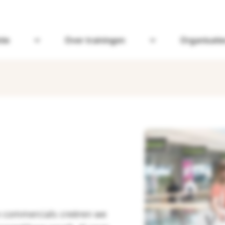
tie
Over trainingen
Organisatie
Open Omgaan met dementie
Open Over trainin
 commercials creëren we