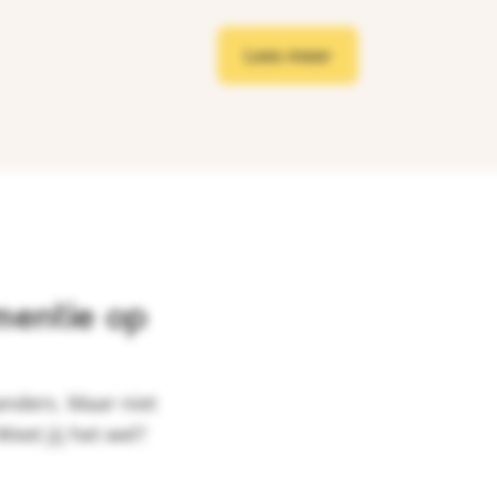
Lees meer
entie op
anders. Maar niet
eet jij het wel?