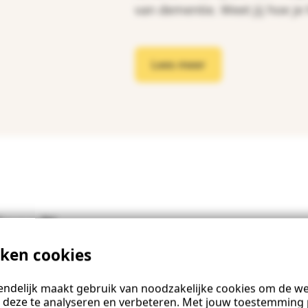
van dementie. Weet jij hoe j
Lees meer
lpen?'
iken cookies
 voordeur niet te
ssing in tijd en plaats
ndelijk maakt gebruik van noodzakelijke cookies om de web
e hiermee omgaat?
 deze te analyseren en verbeteren. Met jouw toestemming 