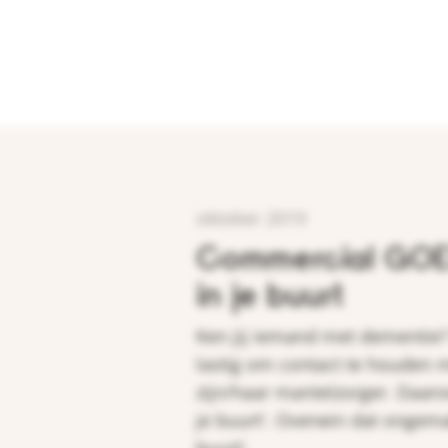
oktober 2019
Commercial GOE
in je buurt
Ken jij iemand met dementie? 
lastig om contact te houden m
zijn/haar mantelzorger. Daar
je buurt'. Overwin dat ongemak