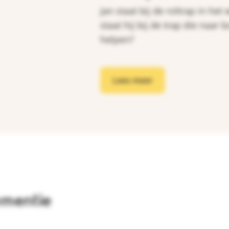
Jan staat bij de roltrap in he
staat hij bij de trap die naar
helpen?
Lees meer
ementie