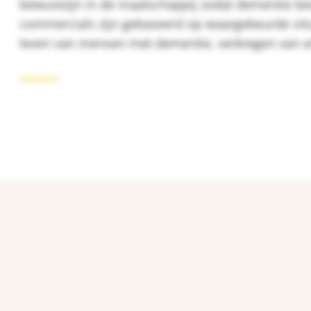
bewustzijn in de maatschappij zodat dementie be
commercials zijn gebaseerd op waargebeurde situa
leven van mensen met dementie, verkregen van e