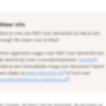
Meer info
Doe je mee aan MDT voor dementie en heb je een
vraag? We staan voor je klaar!
Voor algemene vragen over MDT voor dementie kun
je terecht bij onze co-productiepartner
Careibu
.
Heb je een inhoudelijke vraag over dementie? Neem
een kijkje op
www.dementie.nl
of mail naar
maatjes@alzheimer-nederland.nl
© Careibu. De foto's zijn ter illustratie, de personen op