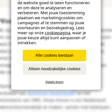
de website goed te laten functioneren
en om deze te analyseren en
verbeteren. Met jouw toestemming
plaatsen we marketingcookies om
Waarom dementievriendelijk?
campagnes af te stemmen op jouw
voorkeuren en bezoekgedrag. Lees
Er zijn op dit moment 320.000 mensen met dementie
meer op onze
cookiepagina
, waar je
in ons land. Dit aantal zal explosief stijgen naar ruim
jouw keuze altijd kunt aanpassen of
intrekken.
een half miljoen mensen in 2040. En dat is sneller
dan je misschien denkt. Hoe wij als Nederlanders
Alle cookies toestaan
met dementie omgaan is dus een belangrijk
vraagstuk. Dementie vraagt om begrip en hulp van
Alleen noodzakelijke cookies
de maatschappij. Oók van jou!
Details tonen
Samen dementievriendelijk is een gezamenlijk
initiatief van
Alzheimer Nederland
en het
ministerie van VWS. Onze missie is om Nederland
dementievriendelijk te maken, samen met bedrijven,