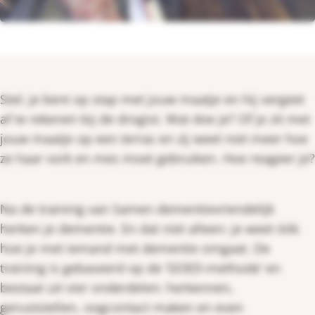
Stel; je bent op stap met jouw maatje en hij vergeet
af te rekenen bij de drogist. Wat doe je? Of je zit met
jouw maatje op een terras en zij weet niet meer hoe
ze haar vork en mes moet gebruiken. Hoe reageer je?
Na de training van Samen dementievriendelijk
herken je dementie. En dat niet alleen: je weet óók
hoe je met iemand met dementie omgaat. De
training is gebaseerd op de ‘GOED-methode’ en
bestaat uit vier onderdelen: herkennen,
geruststellen, oogcontact maken en even