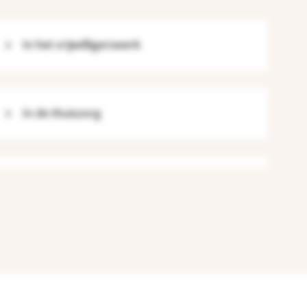
In het vrijwilligerswerk
In de thuiszorg