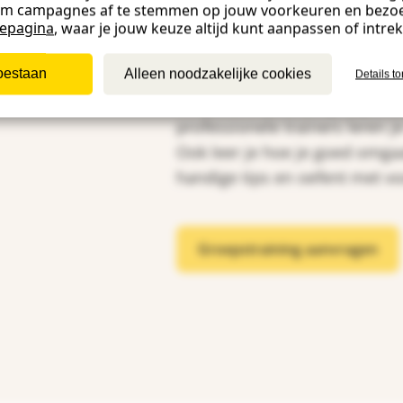
om campagnes af te stemmen op jouw voorkeuren en bezo
iepagina
, waar je jouw keuze altijd kunt aanpassen of intre
Samen met ander
toestaan
Alleen noodzakelijke cookies
Details t
Naast online trainingen geven
professionele trainers leren 
Ook leer je hoe je goed omga
handige tips en oefent met voo
Groepstraining aanvragen