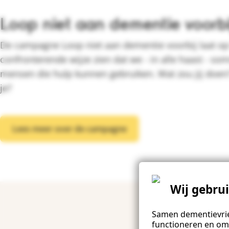
Loop niet aan dementie voorbi
De campagne Loop niet aan dementie voorbij laat o
confronterende wijze zien dat we - in alle haast - so
mensen die hulp kunnen gebruiken. Wat zou jij doen?
je?
Lees meer over de campagne
Wij gebru
Samen dementievrie
functioneren en om