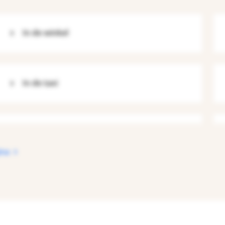
In de winkel
In de taxi
ina