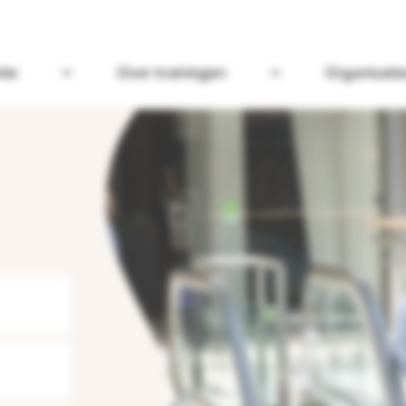
tie
Over trainingen
Organisatie
Open Omgaan met dementie
Open Over trainin