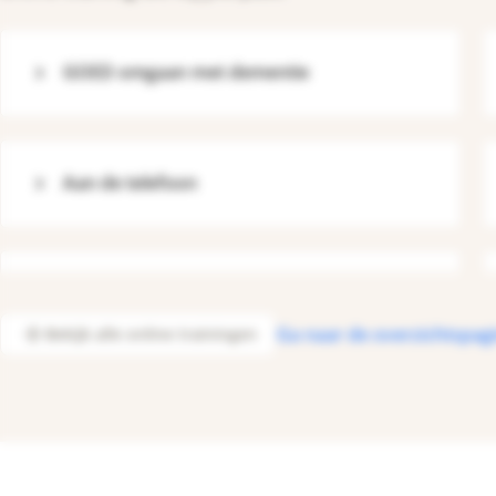
GOED omgaan met dementie
Aan de telefoon
Ga naar de overzichtspag
Bekijk alle online trainingen