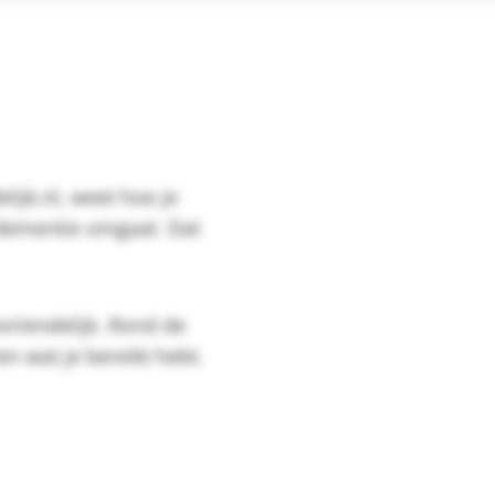
lijk.nl, weet hoe je
dementie omgaat. Dat
vriendelijk. Rond de
en wat je bereikt hebt.