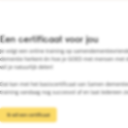
Een certificaat voor jou
Je volgt een online training op samendementievriende
dementie herkent én hoe je GOED met mensen met 
wil je natuurlijk delen!
Dat kan met het basiscertificaat van Samen dementie
training vandaag nog succesvol af en laat íedereen zi
Ik wil een certificaat