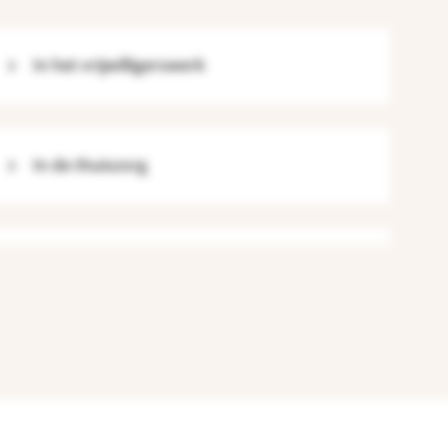
In het vrijwilligerswerk
In de thuiszorg