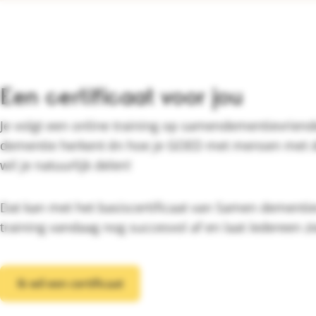
Een certificaat voor jou
Je volgt een online training op samendementievriende
dementie herkent én hoe je GOED met mensen met 
wil je natuurlijk delen!
Dat kan met het basiscertificaat van Samen dementie
training vandaag nog succesvol af en laat íedereen zi
Ik wil een certificaat