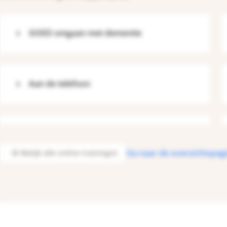
GOED omgaan met dementie
Aan de telefoon
Ga naar de overzichtspag
Bekijk alle online trainingen