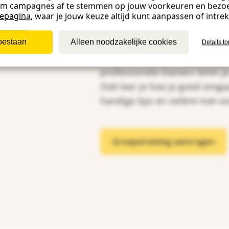
om campagnes af te stemmen op jouw voorkeuren en bezo
iepagina
, waar je jouw keuze altijd kunt aanpassen of intre
Samen met ander
toestaan
Alleen noodzakelijke cookies
Details t
Naast online trainingen geven
professionele trainers leren 
Ook leer je hoe je goed omga
handige tips en oefent met voo
Groepstraining aanvragen