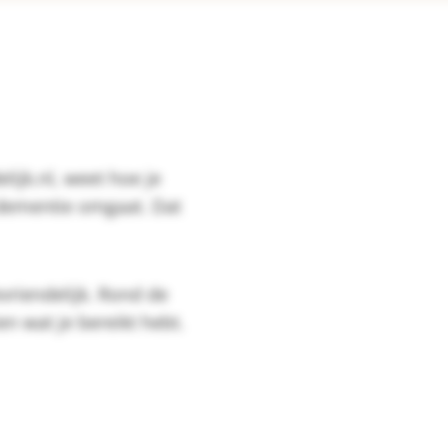
lijk.nl, weet hoe je
dementie omgaat. Dat
vriendelijk. Rond de
en wat je bereikt hebt.