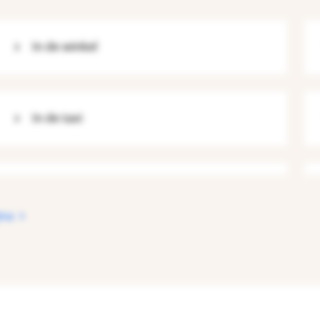
In de winkel
In de taxi
ina