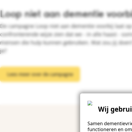
Loop niet aan dementie voorbi
De campagne Loop niet aan dementie voorbij laat o
confronterende wijze zien dat we - in alle haast - so
mensen die hulp kunnen gebruiken. Wat zou jij doen?
je?
Lees meer over de campagne
Wij gebru
Samen dementievrie
functioneren en om