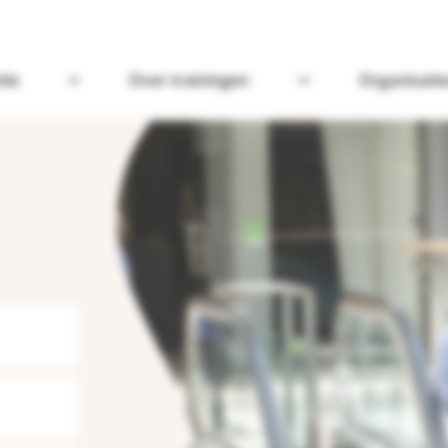
tie
Over trainingen
Organisatie
Open Omgaan met dementie
Open Over trainin